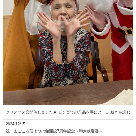
クリスマス会開催しました🎄 ビンゴでの景品を手にとて
続きを読む
2024/12/15
祝 まごころ荘よつば館開設7周年記念～和太鼓饗宴～