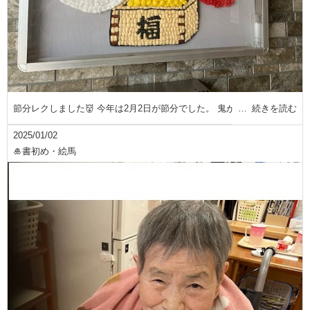
節分レクしました👹 今年は2月2日が節分でした。 鬼が
続きを読む
2025/01/02
🎍書初め・絵馬