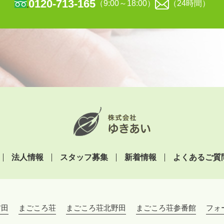
0120-713-165
（9:00～18:00）
（24時間）
法人情報
スタッフ募集
新着情報
よくあるご質
吉田
まごころ荘
まごころ荘北野田
まごころ荘参番館
フォ