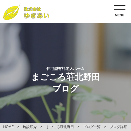
MENU
住宅型有料老人ホーム
まごころ荘北野田
ブログ
HOME
施設紹介
まごころ荘北野田
ブログ一覧
ブログ詳細