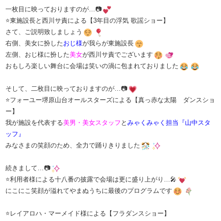
一枚目に映っておりますのが…📷
⭐東施設長と西川サ責による【3年目の浮気 歌謡ショー】
さて、ご説明致しましょう
右側、美女に扮した
おじ様
が我らが東施設長
左側、おじ様に扮した
美女
が西川サ責でございます
おもしろ楽しい舞台に会場は笑いの渦に包まれておりました
そして、二枚目に映っておりますのが…📷
⭐フォーユー堺原山台オールスターズによる【真っ赤な太陽 ダンスショ
ー】
我が施設を代表する
美男・美女スタッフ
と
みゃくみゃく担当『山中スタ
ッフ』
みなさまの笑顔のため、全力で踊りきりました
続きまして…📷
⭐利用者様による十八番の披露で会場は更に盛り上がり…🎤
にこにこ笑顔が溢れてやまぬうちに最後のプログラムです
⭐レイアロハ・マーメイド様による【フラダンスショー】