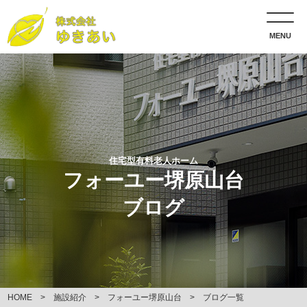
MENU
住宅型有料老人ホーム
フォーユー堺原山台
ブログ
HOME
施設紹介
フォーユー堺原山台
ブログ一覧